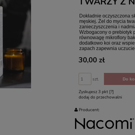
TWARZY Z N
Dokładnie oczyszczona skó
męskiej. Żel do mycia 
zanieczyszczenia i nadmia
Wzbogacony o prebiotyk 
równowagę mikroflory bakt
dodatkowo koi oraz wspier
zapach zapewnia uczucie 
30,00 zł
szt.
Do ko
Zyskujesz
3
pkt [
?
]
dodaj do przechowalni
Producent: