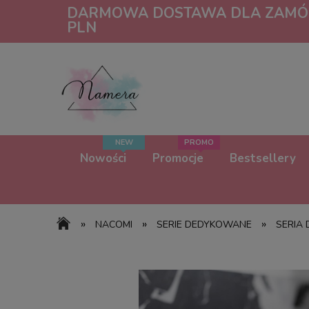
DARMOWA DOSTAWA DLA ZAMÓW
PLN
Nowości
Promocje
Bestsellery
»
»
»
NACOMI
SERIE DEDYKOWANE
SERIA