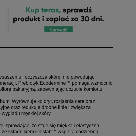
suszeniu i oczyszcza skórę, nie powodując
regeneracji. Prebiotyk Ecodermine™ pomaga wzmocnić
oflorę bakteryjną, zapewniając uczucie komfortu.
um. Wyrównuje koloryt, rozjaśnia cerę oraz
ne oraz redukuje drobne linie i zwiększa
 wyglądu męskiej skóry.
 sprawiając, że staje się miękka i elastyczna.
az ze składnikiem Elestab™ wspiera codzienną