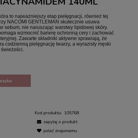
IACYNAMIDEM 140ML
ra to najważniejszy etap pielęgnacji, również tej
twarzy NACOMI GENTLEMAN skutecznie usuwa
r sebum, nie naruszając warstwy lipidowej skóry.
pomaga wzmocnić barierę ochronną cery i zachować
eryjnej. Zawarte składniki aktywne sprawiają, że
a codzienną pielęgnację twarzy, a wyrazisty męski
świeżości.
szyka
Kod produktu:
105768
zapytaj o produkt
poleć znajomemu