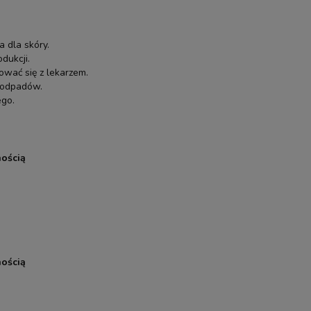
 dla skóry.
dukcji.
ować się z lekarzem.
i odpadów.
ego.
ością
ością