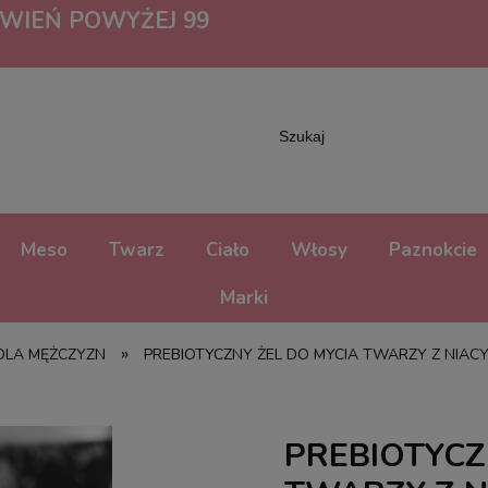
IEŃ POWYŻEJ 99
Meso
Twarz
Ciało
Włosy
Paznokcie
Marki
»
 DLA MĘŻCZYZN
PREBIOTYCZNY ŻEL DO MYCIA TWARZY Z NIAC
PREBIOTYCZ