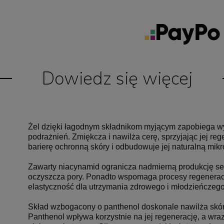
Dowiedz się więcej
Żel dzięki łagodnym składnikom myjącym zapobiega wy
podrażnień. Zmiękcza i nawilża cerę, sprzyjając jej 
barierę ochronną skóry i odbudowuje jej naturalną mikr
Zawarty niacynamid ogranicza nadmierną produkcję seb
oczyszcza pory. Ponadto wspomaga procesy regeneracyj
elastyczność dla utrzymania zdrowego i młodzieńczego
Skład wzbogacony o panthenol doskonale nawilża skórę,
Panthenol wpływa korzystnie na jej regenerację, a wr