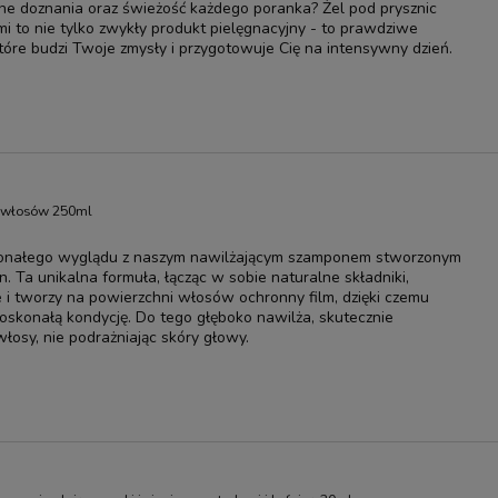
ne doznania oraz świeżość każdego poranka? Żel pod prysznic
i to nie tylko zwykły produkt pielęgnacyjny - to prawdziwe
tóre budzi Twoje zmysły i przygotowuje Cię na intensywny dzień.
 włosów 250ml
konałego wyglądu z naszym nawilżającym szamponem stworzonym
n. Ta unikalna formuła, łącząc w sobie naturalne składniki,
 i tworzy na powierzchni włosów ochronny film, dzięki czemu
doskonałą kondycję. Do tego głęboko nawilża, skutecznie
łosy, nie podrażniając skóry głowy.