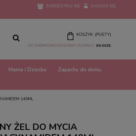
ZAREJESTRUJ SIĘ
ZALOGUJ SIĘ
KOSZYK:
(PUSTY)
DO DARMOWEJ DOSTAWY ZOSTAŁO:
99.00
ZŁ
Mama i Dziecko
Zapachy do domu
YNAMIDEM 140ML
NY ŻEL DO MYCIA