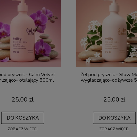
pod prysznic - Calm Velvet
Żel pod prysznic - Slow M
ilżająco- otulający 500ml
wygładzająco-odżywcza 
25,00 zł
25,00 zł
DO KOSZYKA
DO KOSZYKA
ZOBACZ WIĘCEJ
ZOBACZ WIĘCEJ