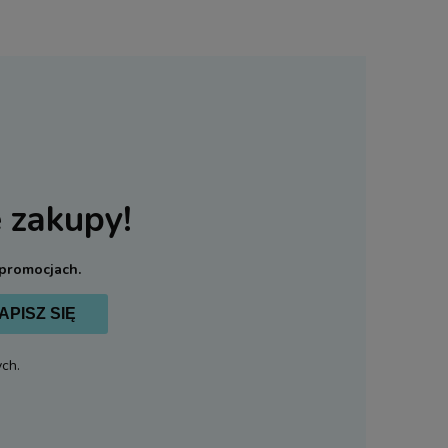
 zakupy!
 promocjach.
APISZ SIĘ
ch.