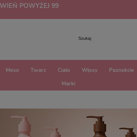
IEŃ POWYŻEJ 99
Meso
Twarz
Ciało
Włosy
Paznokcie
Marki