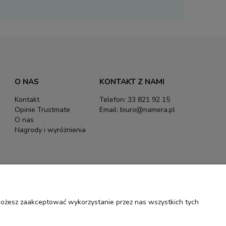
O NAS
KONTAKT Z NAMI
Kontakt
Telefon: 33 821 92 15
Opinie Trustmate
Email: biuro@namera.pl
O nas
Nagrody i wyróżnienia
 Możesz zaakceptować wykorzystanie przez nas wszystkich tych