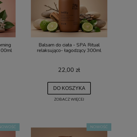
rning
Balsam do ciała - SPA Ritual
300ml
relaksująco- łagodzący 300ml
22,00 zł
DO KOSZYKA
ZOBACZ WIĘCEJ
NOWOŚĆ
NOWOŚĆ