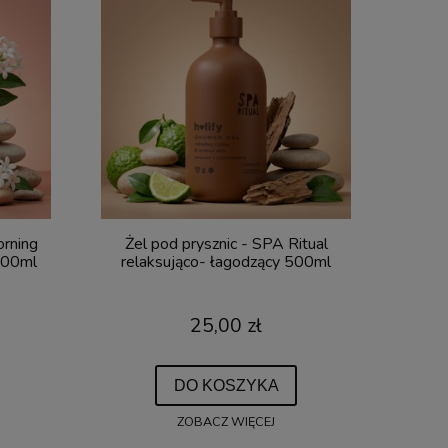
orning
Żel pod prysznic - SPA Ritual
500ml
relaksująco- łagodzący 500ml
25,00 zł
DO KOSZYKA
ZOBACZ WIĘCEJ