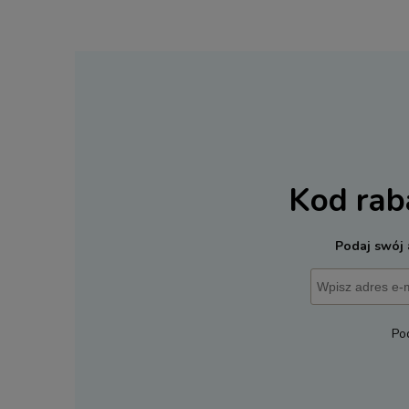
Kod ra
Podaj swój 
Po