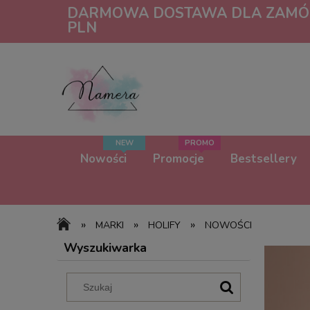
DARMOWA DOSTAWA DLA ZAMÓW
PLN
Nowości
Promocje
Bestsellery
»
»
»
MARKI
HOLIFY
NOWOŚCI
Wyszukiwarka