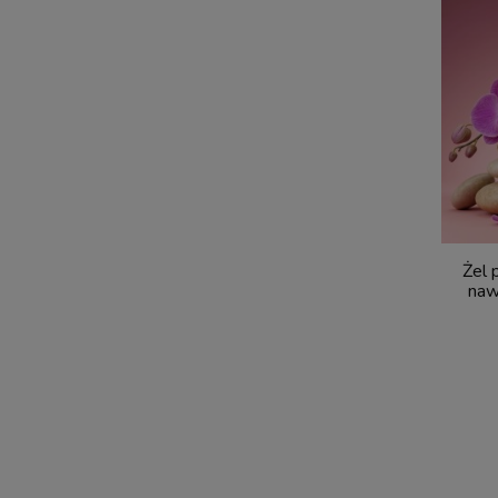
Żel 
naw