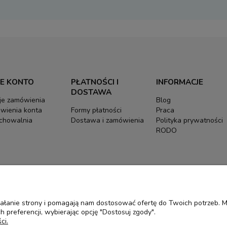
E KONTO
PŁATNOŚCI I
INFORMACJE
DOSTAWA
je zamówienia
Blog
wienia konta
Formy płatności
Praca
chowalnia
Dostawa i zamówienia
Polityka prywatności
RODO
ziałanie strony i pomagają nam dostosować ofertę do Twoich potrzeb.
 preferencji, wybierając opcję "Dostosuj zgody".
ci.