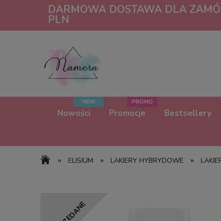
DARMOWA DOSTAWA DLA ZAMÓW
PLN
Nowości
Promocje
Bestsellery
»
»
»
ELISIUM
LAKIERY HYBRYDOWE
LAKI
WYPRZEDANE