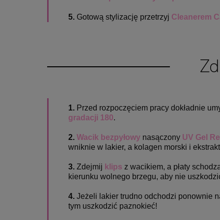
5.
Gotową stylizację przetrzyj
Cleanerem C
Zd
1.
Przed rozpoczęciem pracy dokładnie umyj 
gradacji 180
.
2.
Wacik bezpyłowy
nasączony
UV Gel R
wniknie w lakier, a kolagen morski i ekstrak
3.
Zdejmij
klips
z wacikiem, a płaty schod
kierunku wolnego brzegu, aby nie uszkodzić 
4.
Jeżeli lakier trudno odchodzi ponownie 
tym uszkodzić paznokieć!