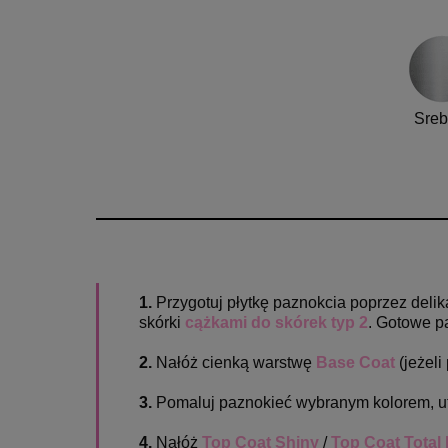
Sreb
1.
Przygotuj płytkę paznokcia poprzez del
skórki
cążkami do skórek typ 2
. Gotowe p
2.
Nałóż cienką warstwę
Base Coat
(jeżeli
3.
Pomaluj paznokieć wybranym kolorem, 
4.
Nałóż
Top Coat Shiny
/
Top Coat Total 