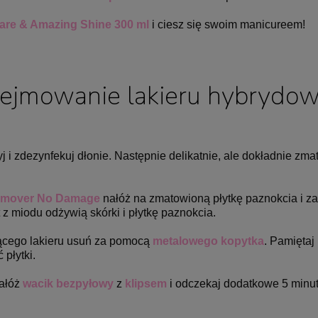
are & Amazing Shine 300 ml
i ciesz się swoim manicureem!
ejmowanie lakieru hybrydo
i zdezynfekuj dłonie. Następnie delikatnie,
ale dokładnie zma
emover No Damage
nałóż na zmatowioną płytkę paznokcia i z
t z miodu odżywią skórki i płytkę paznokcia.
zącego lakieru usuń za pomocą
metalowego kopytka
. Pamiętaj
płytki.
nałóż
wacik bezpyłowy
z
klipsem
i odczekaj dodatkowe 5 minut.