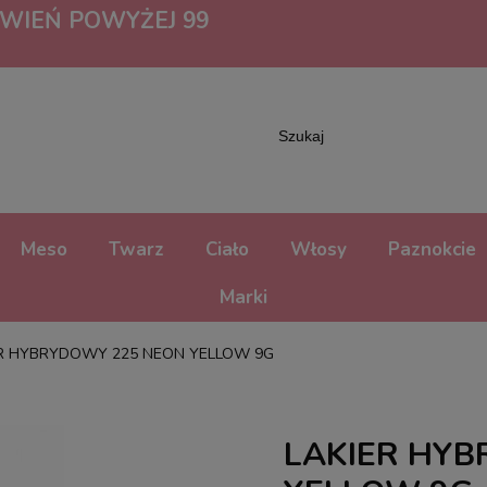
IEŃ POWYŻEJ 99
Meso
Twarz
Ciało
Włosy
Paznokcie
Marki
ER HYBRYDOWY 225 NEON YELLOW 9G
LAKIER HYB