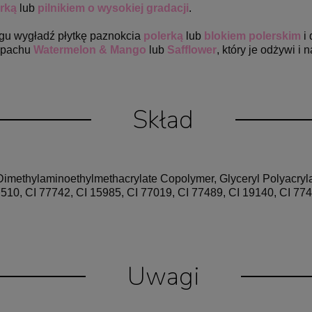
rką
lub
pilnikiem o wysokiej gradacji
.
gu wygładź płytkę paznokcia
polerką
lub
blokiem polerskim
i 
apachu
Watermelon & Mango
lub
Safflower
, który je odżywi i
Skład
methylaminoethylmethacrylate Copolymer, Glyceryl Polyacrylate
510, CI 77742, CI 15985, CI 77019, CI 77489, CI 19140, CI 774
Uwagi