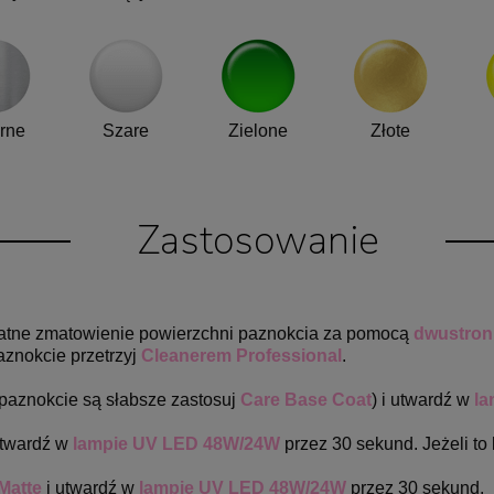
rne
Szare
Zielone
Złote
Zastosowanie
ikatne zmatowienie powierzchni paznokcia za pomocą
dwustronn
aznokcie przetrzyj
Cleanerem Professional
.
 paznokcie są słabsze zastosuj
Care Base Coat
) i utwardź w
la
utwardź w
lampie UV LED 48W/24W
przez 30 sekund. Jeżeli to
Matte
i utwardź w
lampie UV LED 48W/24W
przez 30 sekund.