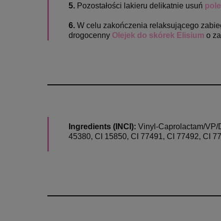
5.
Pozostałości lakieru delikatnie usuń
pole
6.
W celu zakończenia relaksującego zabie
drogocenny
Olejek do skórek Elisium
o z
Ingredients (INCI):
Vinyl-Caprolactam/VP/Di
45380, CI 15850, CI 77491, CI 77492, CI 77