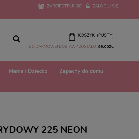
ZAREJESTRUJ SIĘ
ZALOGUJ SIĘ
KOSZYK:
(PUSTY)
DO DARMOWEJ DOSTAWY ZOSTAŁO:
99.00
ZŁ
Mama i Dziecko
Zapachy do domu
RYDOWY 225 NEON