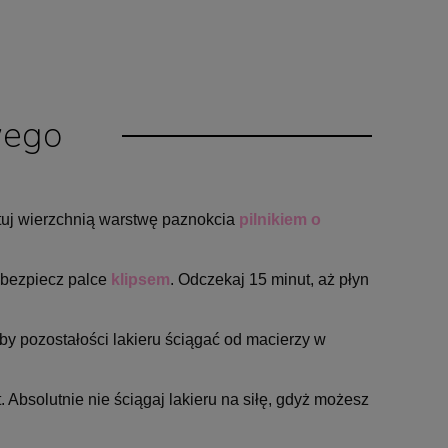
wego
tuj wierzchnią warstwę paznokcia
pilnikiem o
abezpiecz palce
klipsem
. Odczekaj 15 minut, aż płyn
 by pozostałości lakieru ściągać od macierzy w
 Absolutnie nie ściągaj lakieru na siłę, gdyż możesz