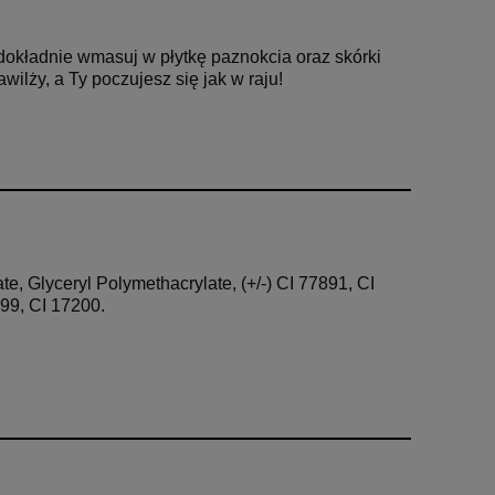
dokładnie wmasuj w płytkę paznokcia oraz skórki
 nawilży, a Ty poczujesz
się jak w raju!
, Glyceryl Polymethacrylate, (+/-) CI 77891, CI
99, CI 17200.