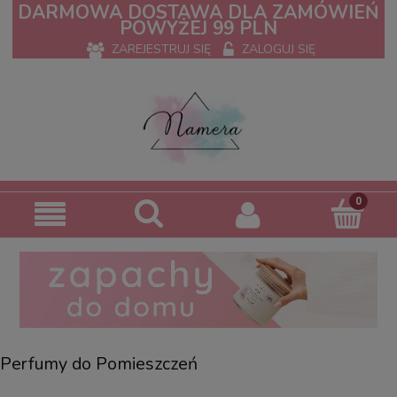
DARMOWA DOSTAWA DLA ZAMÓWIEŃ
POWYŻEJ 99 PLN
ZAREJESTRUJ SIĘ
ZALOGUJ SIĘ
Perfumy do Pomieszczeń