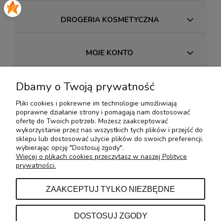
DROGERIA KOSMETYCZNA
MOJE KONTO
Dbamy o Twoją prywatność
PŁATNOŚCI I DOSTAWA
Pliki cookies i pokrewne im technologie umożliwiają
poprawne działanie strony i pomagają nam dostosować
INFORMACJE
ofertę do Twoich potrzeb. Możesz zaakceptować
wykorzystanie przez nas wszystkich tych plików i przejść do
sklepu lub dostosować użycie plików do swoich preferencji,
wybierając opcję "Dostosuj zgody".
O NAS
Więcej o plikach cookies przeczytasz w naszej Polityce
prywatności.
KONTAKT Z NAMI
ZAAKCEPTUJ TYLKO NIEZBĘDNE
DOSTOSUJ ZGODY