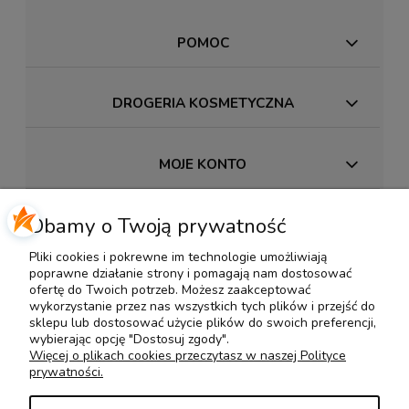
POMOC
DROGERIA KOSMETYCZNA
MOJE KONTO
Dbamy o Twoją prywatność
PŁATNOŚCI I DOSTAWA
Pliki cookies i pokrewne im technologie umożliwiają
poprawne działanie strony i pomagają nam dostosować
INFORMACJE
ofertę do Twoich potrzeb. Możesz zaakceptować
wykorzystanie przez nas wszystkich tych plików i przejść do
sklepu lub dostosować użycie plików do swoich preferencji,
wybierając opcję "Dostosuj zgody".
O NAS
Więcej o plikach cookies przeczytasz w naszej Polityce
prywatności.
KONTAKT Z NAMI