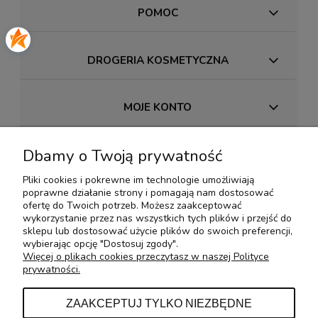
POMOC
DROGERIA KOSMETYCZNA
MOJE KONTO
Dbamy o Twoją prywatność
PŁATNOŚCI I DOSTAWA
Pliki cookies i pokrewne im technologie umożliwiają
poprawne działanie strony i pomagają nam dostosować
INFORMACJE
ofertę do Twoich potrzeb. Możesz zaakceptować
wykorzystanie przez nas wszystkich tych plików i przejść do
sklepu lub dostosować użycie plików do swoich preferencji,
wybierając opcję "Dostosuj zgody".
O NAS
Więcej o plikach cookies przeczytasz w naszej Polityce
prywatności.
KONTAKT Z NAMI
ZAAKCEPTUJ TYLKO NIEZBĘDNE