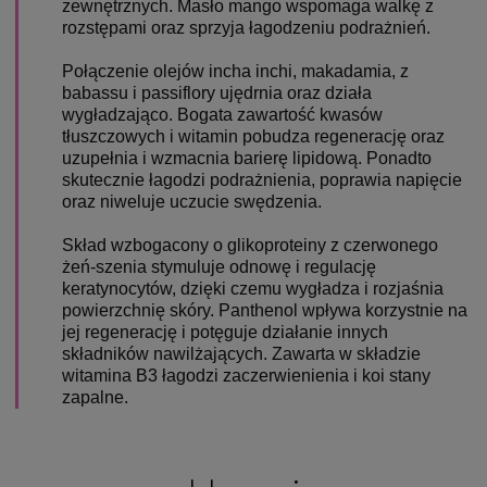
zewnętrznych. Masło mango wspomaga walkę z
rozstępami oraz sprzyja łagodzeniu podrażnień.
Połączenie olejów incha inchi, makadamia, z
babassu i passiflory ujędrnia oraz działa
wygładzająco. Bogata zawartość kwasów
tłuszczowych i witamin pobudza regenerację oraz
uzupełnia i wzmacnia barierę lipidową. Ponadto
skutecznie łagodzi podrażnienia, poprawia napięcie
oraz niweluje uczucie swędzenia.
Skład wzbogacony o glikoproteiny z czerwonego
żeń-szenia stymuluje odnowę i regulację
keratynocytów, dzięki czemu wygładza i rozjaśnia
powierzchnię skóry. Panthenol wpływa korzystnie na
jej regenerację i potęguje działanie innych
składników nawilżających. Zawarta w składzie
witamina B3 łagodzi zaczerwienienia i koi stany
zapalne.