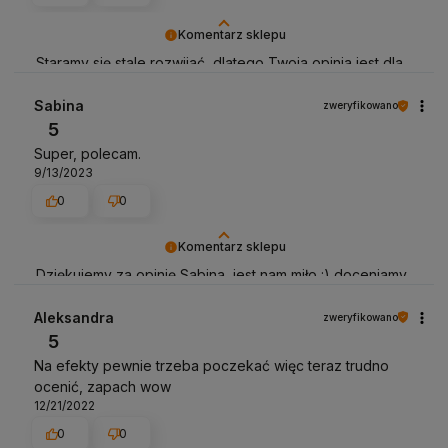
Komentarz sklepu
Staramy się stale rozwijać, dlatego Twoja opinia jest dla
nas ważna. Dziękujemy :)
Sabina
zweryfikowano
5
Super, polecam.
9/13/2023
0
0
Komentarz sklepu
Dziękujemy za opinię Sabina, jest nam miło :) doceniamy
i pozdrawiamy! :)
Aleksandra
zweryfikowano
5
Na efekty pewnie trzeba poczekać więc teraz trudno
ocenić, zapach wow
12/21/2022
0
0