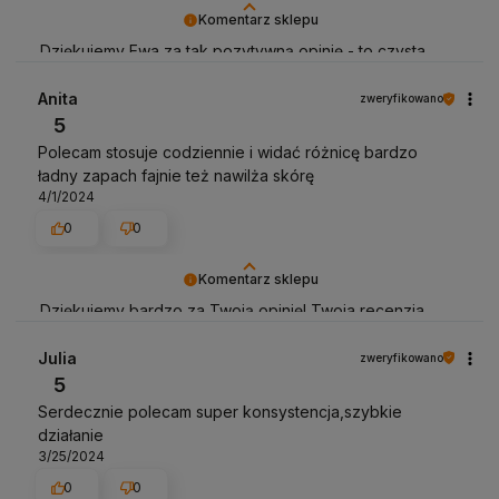
Komentarz sklepu
Dziękujemy Ewa za tak pozytywną opinię - to czysta
przyjemność obsługiwać takich klientów! Do zobaczenia
:)
Anita
zweryfikowano
5
Polecam stosuje codziennie i widać różnicę bardzo
ładny zapach fajnie też nawilża skórę
4/1/2024
0
0
Komentarz sklepu
Dziękujemy bardzo za Twoją opinię! Twoja recenzja
wiele dla nas znaczy - dzięki niej wiemy, że jesteśmy na
właściwym torze :) Z pozdrowieniami, obsługa sklepu.
Julia
zweryfikowano
5
Serdecznie polecam super konsystencja,szybkie
działanie
3/25/2024
0
0