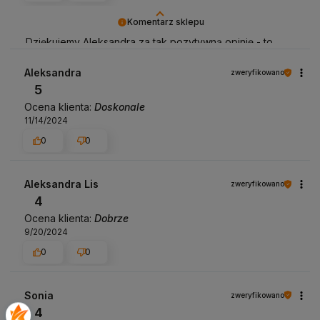
Komentarz sklepu
Dziękujemy Aleksandra za tak pozytywną opinię - to
czysta przyjemność obsługiwać takich klientów! Do
zobaczenia :)
Aleksandra
zweryfikowano
5
Ocena klienta:
Doskonale
11/14/2024
0
0
Aleksandra Lis
zweryfikowano
4
Ocena klienta:
Dobrze
9/20/2024
0
0
Sonia
zweryfikowano
4