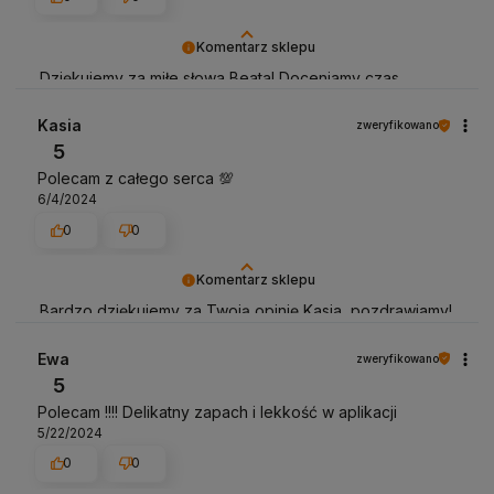
Komentarz sklepu
Dziękujemy za miłe słowa Beata! Doceniamy czas
poświęcony na podzielenie się z nami Twoim
doświadczeniem :). Z pozdrowieniami, obsługa sklepu.
Kasia
zweryfikowano
5
Polecam z całego serca 💯
6/4/2024
0
0
Komentarz sklepu
Bardzo dziękujemy za Twoją opinię Kasia, pozdrawiamy!
:)
Ewa
zweryfikowano
5
Polecam !!!! Delikatny zapach i lekkość w aplikacji
5/22/2024
0
0