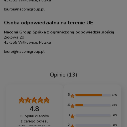
43-365 Wilkowice, Polska
biuro@nacomigroup.pl
Osoba odpowiedzialna na terenie UE
Nacomi Group Spółka z ograniczoną odpowiedzialnością
Ziołowa 29
43-365 Wilkowice, Polska
biuro@nacomigroup.pl
Opinie
(13)
5
77%
4
23%
4.8
3
0%
13
opinii klientów
z całego okresu
2
0%
zebranych i zweryfikowanych przez