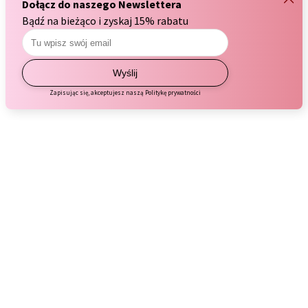
DOSTOSUJ ZGODY
Balsam ujędrniający do ciała 150ml
ZAAKCEPTUJ WSZYSTKIE
27,00 zł
DO KOSZYKA
Pianka do mycia okolic intymnych 150ml
25,00 zł
DO KOSZYKA