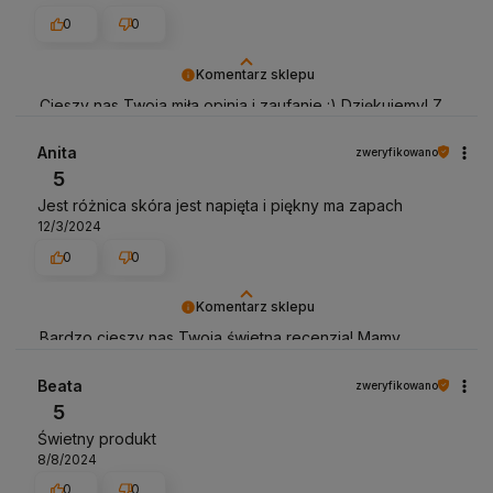
0
0
Komentarz sklepu
Cieszy nas Twoja miła opinia i zaufanie :) Dziękujemy! Z
pozdrowieniami, obsługa sklepu.
Anita
zweryfikowano
5
Jest różnica skóra jest napięta i piękny ma zapach
12/3/2024
0
0
Komentarz sklepu
Bardzo cieszy nas Twoja świetna recenzja! Mamy
nadzieję, że do nas wrócisz :) Pozdrawiamy
Beata
zweryfikowano
5
Świetny produkt
8/8/2024
0
0