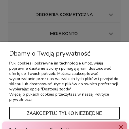
DROGERIA KOSMETYCZNA
MOJE KONTO
Dbamy o Twoją prywatność
PŁATNOŚCI I DOSTAWA
Pliki cookies i pokrewne im technologie umożliwiają
poprawne działanie strony i pomagają nam dostosować
INFORMACJE
ofertę do Twoich potrzeb. Możesz zaakceptować
wykorzystanie przez nas wszystkich tych plików i przejść do
sklepu lub dostosować użycie plików do swoich preferencji,
wybierając opcję "Dostosuj zgody".
O NAS
Więcej o plikach cookies przeczytasz w naszej Polityce
prywatności.
KONTAKT Z NAMI
ZAAKCEPTUJ TYLKO NIEZBĘDNE
DOSTOSUJ ZGODY