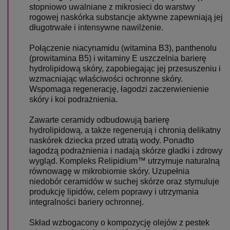
stopniowo uwalniane z mikrosieci do warstwy
rogowej naskórka substancje aktywne zapewniają jej
długotrwałe i intensywne nawilżenie.
Połączenie niacynamidu (witamina B3), panthenolu
(prowitamina B5) i witaminy E uszczelnia barierę
hydrolipidową skóry, zapobiegając jej przesuszeniu i
wzmacniając właściwości ochronne skóry.
Wspomaga regenerację, łagodzi zaczerwienienie
skóry i koi podrażnienia.
Zawarte ceramidy odbudowują barierę
hydrolipidową, a także regenerują i chronią delikatny
naskórek dziecka przed utratą wody. Ponadto
łagodzą podrażnienia i nadają skórze gładki i zdrowy
wygląd. Kompleks Relipidium™ utrzymuje naturalną
równowagę w mikrobiomie skóry. Uzupełnia
niedobór ceramidów w suchej skórze oraz stymuluje
produkcję lipidów, celem poprawy i utrzymania
integralności bariery ochronnej.
Skład wzbogacony o kompozycję olejów z pestek