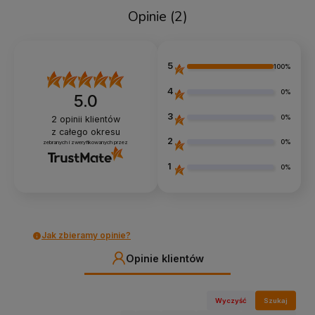
Opinie
(2)
5
100%
4
0%
5.0
3
0%
2
opinii klientów
z całego okresu
2
0%
zebranych i zweryfikowanych przez
1
0%
Jak zbieramy opinie?
Opinie klientów
Wyczyść
Szukaj