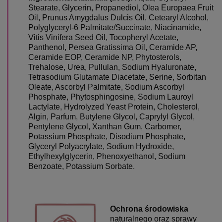
Stearate, Glycerin, Propanediol, Olea Europaea Fruit
Oil, Prunus Amygdalus Dulcis Oil, Cetearyl Alcohol,
Polyglyceryl-6 Palmitate/Succinate, Niacinamide,
Vitis Vinifera Seed Oil, Tocopheryl Acetate,
Panthenol, Persea Gratissima Oil, Ceramide AP,
Ceramide EOP, Ceramide NP, Phytosterols,
Trehalose, Urea, Pullulan, Sodium Hyaluronate,
Tetrasodium Glutamate Diacetate, Serine, Sorbitan
Oleate, Ascorbyl Palmitate, Sodium Ascorbyl
Phosphate, Phytosphingosine, Sodium Lauroyl
Lactylate, Hydrolyzed Yeast Protein, Cholesterol,
Algin, Parfum, Butylene Glycol, Caprylyl Glycol,
Pentylene Glycol, Xanthan Gum, Carbomer,
Potassium Phosphate, Disodium Phosphate,
Glyceryl Polyacrylate, Sodium Hydroxide,
Ethylhexylglycerin, Phenoxyethanol, Sodium
Benzoate, Potassium Sorbate.
Ochrona środowiska
naturalnego oraz sprawy