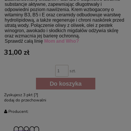
substancje aktywne, zapewniając długotrwały i
odpowiedni poziom nawilżenia. Krem wzbogacony o
witaminy B3, B5 i E oraz ceramidy odbudowuje warstwę
hydrolipidową, a także regeneruje i chroni naskórek przed
utratą wody. Połączenie oliwy z oliwek, olei z pestek
winogron, awokado i słodkich migdałów odżywia skórę
oraz wzmacnia jej barierę ochronną.
Sprawdź całą linię
Mom and Who?
31,00 zł
szt.
Do koszyka
Zyskujesz
3
pkt [
?
]
dodaj do przechowalni
Producent: