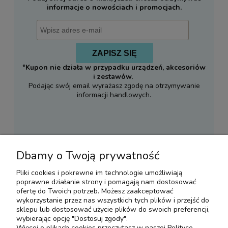
informacje o nowościach i promocjach.
ZAPISZ SIĘ
*Kupon nie działa w przypadku urządzeń, akcesoriów
i zestawów.
Podając swój email wyrażasz zgodę na otrzymywanie
informacji handlowych.
Dbamy o Twoją prywatność
Pliki cookies i pokrewne im technologie umożliwiają
poprawne działanie strony i pomagają nam dostosować
ofertę do Twoich potrzeb. Możesz zaakceptować
wykorzystanie przez nas wszystkich tych plików i przejść do
sklepu lub dostosować użycie plików do swoich preferencji,
POMOC
wybierając opcję "Dostosuj zgody".
Więcej o plikach cookies przeczytasz w naszej Polityce