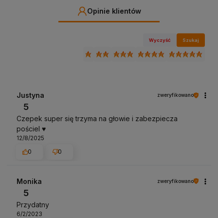
Opinie klientów
Wyczyść
Szukaj
Justyna
zweryfikowano
5
Czepek super się trzyma na głowie i zabezpiecza
pościel ♥️
12/8/2025
0
0
Monika
zweryfikowano
5
Przydatny
6/2/2023