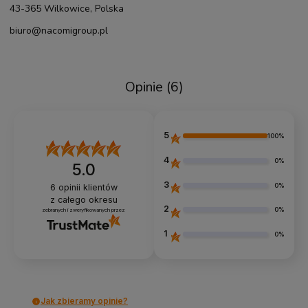
43-365 Wilkowice, Polska
biuro@nacomigroup.pl
Opinie
(6)
5
100%
4
0%
5.0
3
0%
6
opinii klientów
z całego okresu
2
0%
zebranych i zweryfikowanych przez
1
0%
Jak zbieramy opinie?