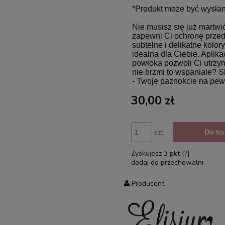
*Produkt może być wysłany
Nie musisz się już martwi
zapewni Ci ochronę przed 
subtelne i delikatne kolo
idealna dla Ciebie. Aplika
powłoka pozwoli Ci utrzy
nie brzmi to wspaniale? S
- Twoje paznokcie na pewn
30,00 zł
szt.
Do ko
Zyskujesz
3
pkt [
?
]
dodaj do przechowalni
Producent: