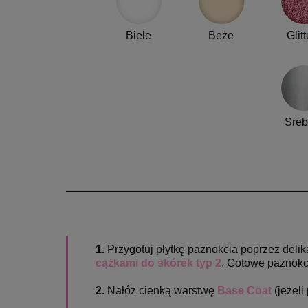
Biele
Beże
Glitt
Sreb
1.
Przygotuj płytkę paznokcia poprzez del
cążkami do skórek typ 2
. Gotowe paznokc
2.
Nałóż cienką warstwę
Base Coat
(jeżeli