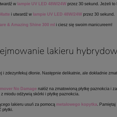
utwardź w
lampie UV LED 48W/24W
przez 30 sekund. Jeżeli to
Matte
i utwardź w
lampie UV LED 48W/24W
przez 30 sekund.
are & Amazing Shine 300 ml
i ciesz się swoim manicureem!
ejmowanie lakieru hybrydo
i zdezynfekuj dłonie. Następnie delikatnie,
ale dokładnie zma
emover No Damage
nałóż na zmatowioną płytkę paznokcia i z
t z miodu odżywią skórki i płytkę paznokcia.
zącego lakieru usuń za pomocą
metalowego kopytka
. Pamiętaj
płytki.