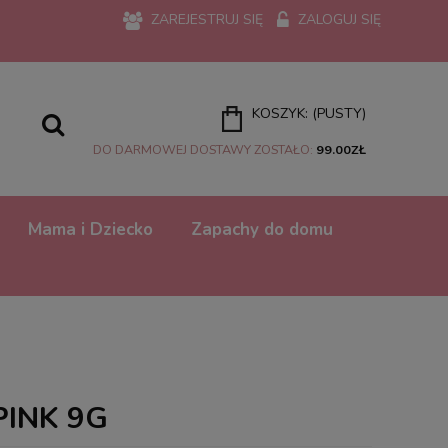
ZAREJESTRUJ SIĘ
ZALOGUJ SIĘ
KOSZYK:
(PUSTY)
DO DARMOWEJ DOSTAWY ZOSTAŁO:
99.00
ZŁ
Mama i Dziecko
Zapachy do domu
PINK 9G