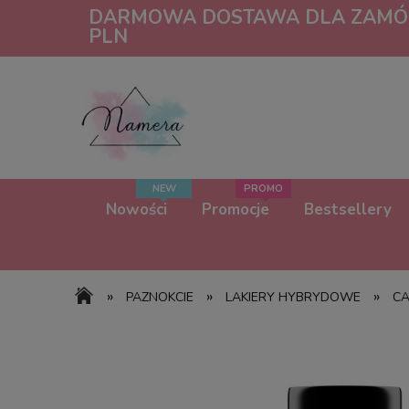
DARMOWA DOSTAWA DLA ZAMÓW
PLN
Nowości
Promocje
Bestsellery
»
»
»
PAZNOKCIE
LAKIERY HYBRYDOWE
CA