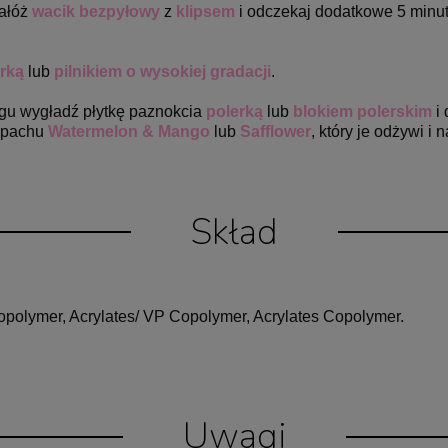
nałóż
wacik bezpyłowy
z
klipsem
i odczekaj dodatkowe 5 minut.
rką
lub
pilnikiem o wysokiej gradacji
.
gu wygładź płytkę paznokcia
polerką
lub
blokiem polerskim
i 
apachu
Watermelon & Mango
lub
Safflower
, który je odżywi i
Skład
polymer, Acrylates/ VP Copolymer, Acrylates Copolymer.
Uwagi