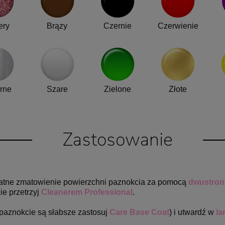
ery
Brązy
Czernie
Czerwienie
rne
Szare
Zielone
Złote
Zastosowanie
ikatne zmatowienie powierzchni paznokcia za pomocą
dwustronn
ie przetrzyj
Cleanerem Professional
.
 paznokcie są słabsze zastosuj
Care Base Coat
)
i utwardź w
la