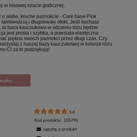
 w losowej szacie graficznej.
ć o słabe, kruche paznokcie - Care base Pink
łamliwością i długotrwały efekt. Jeśli kochasz
ry, ta baza kauczukowa w odcieniu różu będzie
cja jest prosta i szybka, a powstała elastyczna
mać piękno swoich paznokci przez długi czas. Czy
korzystaj z naszej bazy kauczukowej w kolorze różu
o Ci za to podziękują!
szyka
5.0
Kod produktu:
105791
zapytaj o produkt