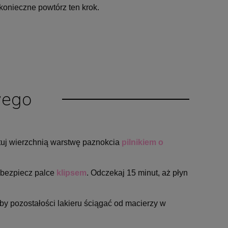
 konieczne powtórz ten krok.
wego
tuj wierzchnią warstwę paznokcia
pilnikiem o
abezpiecz palce
klipsem
. Odczekaj 15 minut, aż płyn
 by pozostałości lakieru ściągać od macierzy w