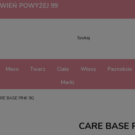
IEŃ POWYŻEJ 99
Meso
Twarz
Ciało
Włosy
Paznokcie
Marki
RE BASE PINK 9G
CARE BASE 