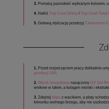
3.
Pomaluj paznokieć wybranym kolorem, 
4.
Nałóż
Top Coat Shiny
/
Top Coat Total 
5.
Gotową stylizację przetrzyj
Cleanerem C
Zd
1.
Przed rozpoczęciem pracy dokładnie umyj 
gradacji 180
.
2.
Wacik bezpyłowy
nasączony
UV Gel R
wniknie w lakier, a kolagen morski i ekstrak
3.
Zdejmij
klips
z wacikiem, a płaty schod
kierunku wolnego brzegu, aby nie uszkodzić 