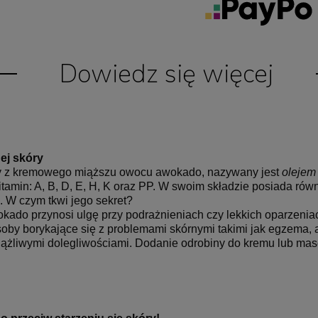
Dowiedz się więcej
ej skóry
ny z kremowego miąższu owocu awokado, nazywany jest
olejem
tamin: A, B, D, E, H, K oraz PP. W swoim składzie posiada równ
. W czym tkwi jego sekret?
okado przynosi ulgę
przy podrażnieniach czy lekkich oparzenia
soby borykające się z problemami skórnymi takimi jak egzema,
iążliwymi dolegliwościami. Dodanie odrobiny do kremu lub mas