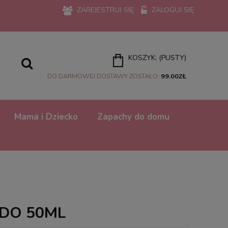
ZAREJESTRUJ SIĘ
ZALOGUJ SIĘ
KOSZYK:
(PUSTY)
DO DARMOWEJ DOSTAWY ZOSTAŁO:
99.00
ZŁ
Mama i Dziecko
Zapachy do domu
DO 50ML