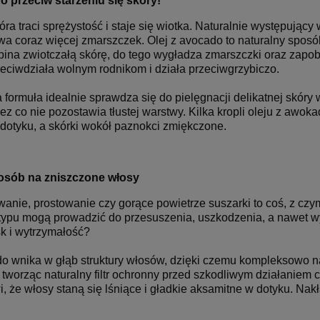
 przeciw starzeniu się skóry!
ra traci sprężystość i staje się wiotka. Naturalnie występujący 
wa coraz więcej zmarszczek. Olej z avocado to naturalny sposób
apina zwiotczałą skórę, do tego wygładza zmarszczki oraz zap
eciwdziała wolnym rodnikom i działa przeciwgrzybiczo.
formuła idealnie sprawdza się do pielęgnacji delikatnej skóry w
ez co nie pozostawia tłustej warstwy. Kilka kropli oleju z awo
dotyku, a skórki wokół paznokci zmiękczone.
sób na zniszczone włosy
wanie, prostowanie czy gorące powietrze suszarki to coś, z cz
 typu mogą prowadzić do przesuszenia, uszkodzenia, a nawet w
sk i wytrzymałość?
do wnika w głąb struktury włosów, dzięki czemu kompleksowo n
 tworząc naturalny filtr ochronny przed szkodliwym działanie
i, że włosy staną się lśniące i gładkie aksamitne w dotyku. N