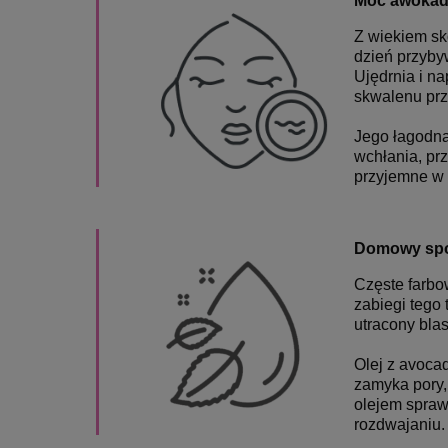
Moc awokado
Z wiekiem skó
dzień przyby
Ujędrnia i n
skwalenu prz
Jego łagodna 
wchłania,
prz
przyjemne w 
Domowy spo
Częste farbo
zabiegi tego
utracony bla
Olej z avoca
zamyka pory,
olejem spraw
rozdwajaniu.