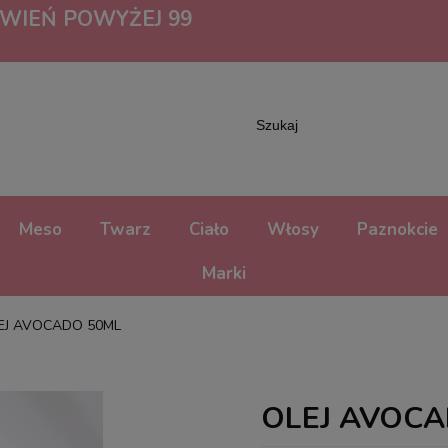
IEŃ POWYŻEJ 99
Meso
Twarz
Ciało
Włosy
Paznokcie
Marki
EJ AVOCADO 50ML
OLEJ AVOCA