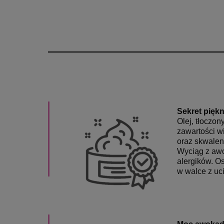
Sekret piękn
Olej, tłoczo
zawartości wi
oraz skwalen
Wyciąg z aw
alergików. O
w walce z uc