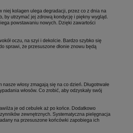
w niej kolagen ulega degradacji, przez co z dnia na
, by utrzymać jej zdrową kondycję i piękny wygląd.
obiega powstawaniu nowych. Dzięki zawartości
okół oczu, na szyi i dekolcie.
Bardzo szybko się
kado sprawi, że przesuszone dłonie znowu będą
ym nasze włosy zmagają się na co dzień. Długotrwałe
ypadania włosów. Co zrobić, aby odzyskały swój
awilża je od cebulek aż po końce. Dodatkowo
m czynników zewnętrznych. Systematyczna pielęgnacja
akładany na przesuszone końcówki zapobiega ich