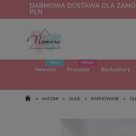
DARMOWA DOSTAWA DLA ZAMÓW
PLN
Nowości
Promocje
Bestsellery
»
»
»
»
NACOMI
OLEJE
RAFINOWANE
OL