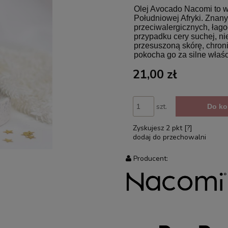
Olej Avocado Nacomi to w
Południowej Afryki. Znany
przeciwalergicznych, łago
przypadku cery suchej, ni
przesuszoną skórę, chron
pokocha go za silne właś
21,00 zł
szt.
Do ko
Zyskujesz
2
pkt [
?
]
dodaj do przechowalni
Producent: