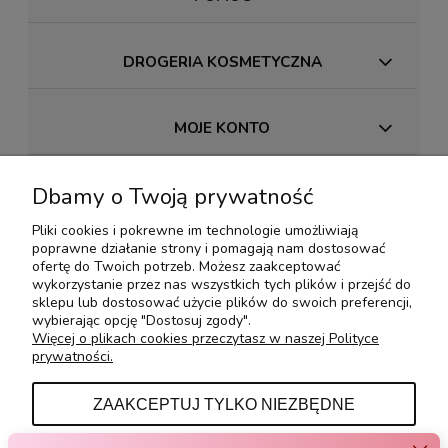
DROGERIA KOSMETYCZNA
MOJE KONTO
Dbamy o Twoją prywatność
PŁATNOŚCI I DOSTAWA
Pliki cookies i pokrewne im technologie umożliwiają
poprawne działanie strony i pomagają nam dostosować
INFORMACJE
ofertę do Twoich potrzeb. Możesz zaakceptować
wykorzystanie przez nas wszystkich tych plików i przejść do
sklepu lub dostosować użycie plików do swoich preferencji,
wybierając opcję "Dostosuj zgody".
O NAS
Więcej o plikach cookies przeczytasz w naszej Polityce
prywatności.
KONTAKT Z NAMI
ZAAKCEPTUJ TYLKO NIEZBĘDNE