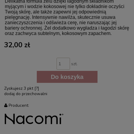
Delikatna formuła żelu dzięki łagodnym składnikom
myjącym i wodzie kokosowej nie tylko dokładnie oczyści
Twoją skórę, ale także zapewni jej odpowiednią
pielęgnację. Intensywnie nawilża, skutecznie usuwa
zanieczyszczenia i odświeża cerę, nie naruszając jej
bariery ochronnej. Żel dodatkowo wygładza i łagodzi skórę
oraz zachwyca subtelnym, kokosowym zapachem.
32,00 zł
szt.
Do koszyka
Zyskujesz
3
pkt [
?
]
dodaj do przechowalni
Producent: