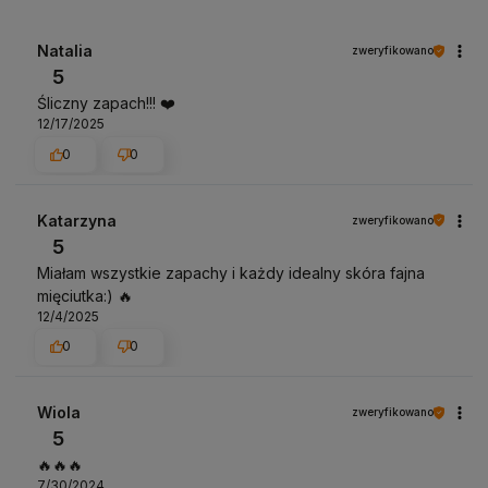
Natalia
zweryfikowano
5
Śliczny zapach!!! ❤️
12/17/2025
0
0
Katarzyna
zweryfikowano
5
Miałam wszystkie zapachy i każdy idealny skóra fajna
mięciutka:) 🔥
12/4/2025
0
0
Wiola
zweryfikowano
5
🔥🔥🔥
7/30/2024