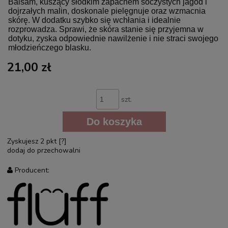
Balsam, kuszący słodkim zapachem soczystych jagód i
dojrzałych malin, doskonale pielęgnuje oraz wzmacnia
skórę. W dodatku szybko się wchłania i idealnie
rozprowadza. Sprawi, że skóra stanie się przyjemna w
dotyku, zyska odpowiednie nawilżenie i nie straci swojego
młodzieńczego blasku.
21,00 zł
szt.
Do koszyka
Zyskujesz
2
pkt [
?
]
dodaj do przechowalni
Producent: