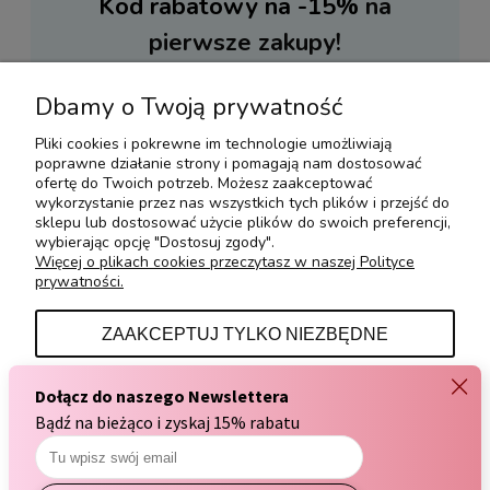
Kod rabatowy na -15%
na
pierwsze zakupy!
Podaj swój adres e-mail, jeżeli chcesz otrzymywać
Dbamy o Twoją prywatność
informacje o nowościach i promocjach.
Pliki cookies i pokrewne im technologie umożliwiają
poprawne działanie strony i pomagają nam dostosować
ofertę do Twoich potrzeb. Możesz zaakceptować
wykorzystanie przez nas wszystkich tych plików i przejść do
ZAPISZ SIĘ
sklepu lub dostosować użycie plików do swoich preferencji,
*Kupon nie działa w przypadku urządzeń, akcesoriów
wybierając opcję "Dostosuj zgody".
i zestawów.
Więcej o plikach cookies przeczytasz w naszej Polityce
Podając swój email wyrażasz zgodę na otrzymywanie
prywatności.
informacji handlowych.
ZAAKCEPTUJ TYLKO NIEZBĘDNE
DOSTOSUJ ZGODY
ZAAKCEPTUJ WSZYSTKIE