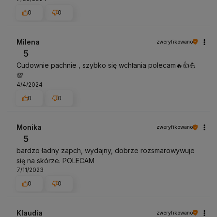
0
0
Milena
zweryfikowano
5
Cudownie pachnie , szybko się wchłania polecam🔥👍️💪
💯
4/4/2024
0
0
Monika
zweryfikowano
5
bardzo ładny zapch, wydajny, dobrze rozsmarowywuje
się na skórze. POLECAM
7/11/2023
0
0
Klaudia
zweryfikowano