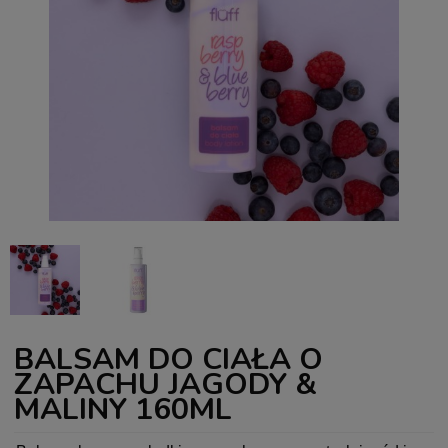
BALSAM DO CIAŁA O
ZAPACHU JAGODY &
MALINY 160ML