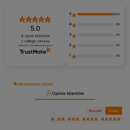
5
100%
4
0%
5.0
3
0%
8
opinii klientów
z całego okresu
2
0%
zebranych i zweryfikowanych przez
1
0%
Jak zbieramy opinie?
Opinie klientów
Wyczyść
Szukaj