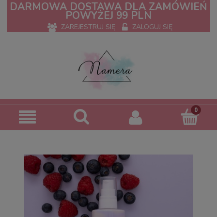
DARMOWA DOSTAWA DLA ZAMÓWIEŃ
POWYŻEJ 99 PLN
ZAREJESTRUJ SIĘ
ZALOGUJ SIĘ