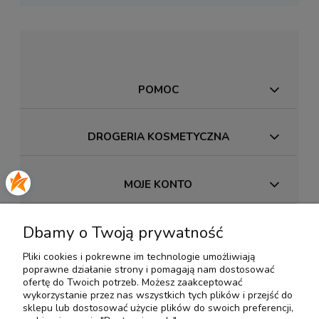
POMOC
DROGERIA KOSMETYCZNA
MOJE KONTO
Dbamy o Twoją prywatność
PŁATNOŚCI I DOSTAWA
Pliki cookies i pokrewne im technologie umożliwiają
poprawne działanie strony i pomagają nam dostosować
INFORMACJE
ofertę do Twoich potrzeb. Możesz zaakceptować
wykorzystanie przez nas wszystkich tych plików i przejść do
sklepu lub dostosować użycie plików do swoich preferencji,