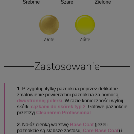
Srebrne
Szare
Zielone
Złote
Żółte
Zastosowanie
1.
Przygotuj płytkę paznokcia poprzez delikatne
zmatowienie powierzchni paznokcia za pomocą
dwustronnej polerki
. W razie konieczności wytnij
skórki
cążkami do skórek typ 2
. Gotowe paznokcie
przetrzyj
Cleanerem Professional
.
2.
Nałóż cienką warstwę
Base Coat
(jeżeli
paznokcie są słabsze zastosuj
Care Base Coat
) i