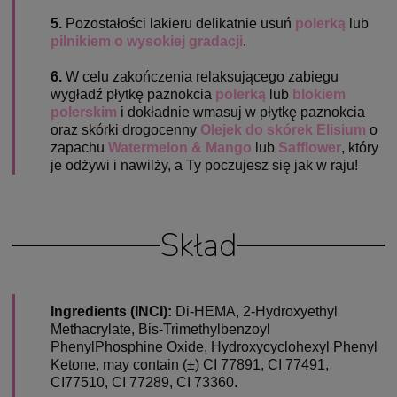
5.
Pozostałości lakieru delikatnie usuń
polerką
lub
pilnikiem o wysokiej gradacji
.
6.
W celu zakończenia relaksującego zabiegu
wygładź płytkę paznokcia
polerką
lub
blokiem
polerskim
i dokładnie wmasuj w płytkę paznokcia
oraz skórki drogocenny
Olejek do skórek Elisium
o
zapachu
Watermelon & Mango
lub
Safflower
, który
je odżywi i nawilży, a Ty poczujesz
się jak w raju!
Skład
Ingredients (INCI):
Di-HEMA, 2-Hydroxyethyl
Methacrylate, Bis-Trimethylbenzoyl
PhenylPhosphine Oxide, Hydroxycyclohexyl Phenyl
Ketone, may contain (±) CI 77891, CI 77491,
CI77510, CI 77289, CI 73360.