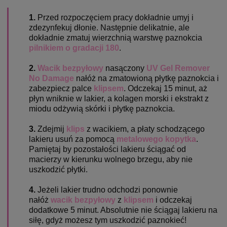
1.
Przed rozpoczęciem pracy dokładnie umyj i
zdezynfekuj dłonie. Następnie delikatnie,
ale
dokładnie zmatuj wierzchnią warstwę paznokcia
pilnikiem o gradacji 180
.
2.
Wacik bezpyłowy
nasączony
UV Gel Remover
No Damage
nałóż na zmatowioną płytkę paznokcia i
zabezpiecz palce
klipsem
. Odczekaj 15 minut, aż
płyn wniknie w lakier, a kolagen morski i ekstrakt z
miodu odżywią skórki i płytkę paznokcia.
3.
Zdejmij
klips
z wacikiem, a płaty schodzącego
lakieru usuń za pomocą
metalowego kopytka
.
Pamiętaj by pozostałości lakieru ściągać od
macierzy w kierunku wolnego brzegu, aby nie
uszkodzić płytki.
4.
Jeżeli lakier trudno odchodzi ponownie
nałóż
wacik bezpyłowy
z
klipsem
i odczekaj
dodatkowe 5 minut. Absolutnie nie ściągaj lakieru na
siłę, gdyż możesz tym uszkodzić paznokieć!