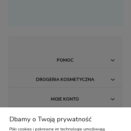
POMOC
DROGERIA KOSMETYCZNA
MOJE KONTO
Dbamy o Twoją prywatność
PŁATNOŚCI I DOSTAWA
Pliki cookies i pokrewne im technologie umożliwiają