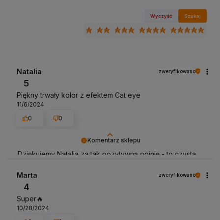
Wyczyść
Szukaj
Natalia
zweryfikowano
5
Piękny trwały kolor z efektem Cat eye
11/6/2024
0
0
Komentarz sklepu
Dziękujemy Natalia za tak pozytywną opinię - to czysta
przyjemność obsługiwać takich klientów! Do zobaczenia
:)
Marta
zweryfikowano
4
Super🔥
10/28/2024