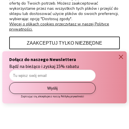
ofertę do Twoich potrzeb. Możesz zaakceptować
wykorzystanie przez nas wszystkich tych plików i przejść do
sklepu lub dostosować użycie plików do swoich preferencji,
wybierając opcję "Dostosuj zgody".
Więcej o plikach cookies przeczytasz w naszej Polityce
prywatności.
ZAPISZ SIĘ DO NEWSLETTERA
ZAAKCEPTUJ TYLKO NIEZBĘDNE
Kod rabatowy na -15%
na
DOSTOSUJ ZGODY
pierwsze zakupy!
ZAAKCEPTUJ WSZYSTKIE
Podaj swój adres e-mail, jeżeli chcesz otrzymywać
informacje o nowościach i promocjach.
ZAPISZ SIĘ
*Kupon nie działa w przypadku urządzeń, akcesoriów
i zestawów.
Podając swój email wyrażasz zgodę na otrzymywanie