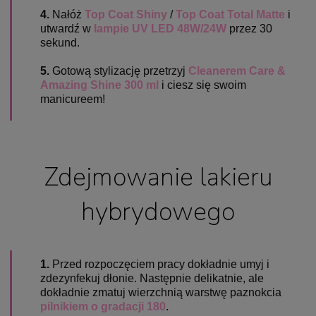
4.
Nałóż
Top Coat Shiny
/
Top Coat Total Matte
i
utwardź w
lampie UV LED 48W/24W
przez 30
sekund.
5.
Gotową stylizację przetrzyj
Cleanerem Care &
Amazing Shine 300 ml
i ciesz się swoim
manicureem!
Zdejmowanie lakieru
hybrydowego
1.
Przed rozpoczęciem pracy dokładnie umyj i
zdezynfekuj dłonie. Następnie delikatnie,
ale
dokładnie zmatuj wierzchnią warstwę paznokcia
pilnikiem o gradacji 180
.