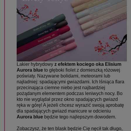
Lakier hybrydowy
z efektem kociego oka Elisium
Aurora blue
to głęboki fiolet z domieszką różowej
poświaty.
Nazywane bolidami, meteorami lub
najładniej: spadającymi gwiazdami. Ich lśniąca flara
przecinająca ciemne niebo jest najbardziej
pożądanym elementem podczas leniwych nocy. Bo
kto nie wyglądał przez okno spadających gwiazd
ręka w górę! A jeżeli chcesz wyrazić swoją aprobatę
dla spadających gwiazd manicure w odcieniu
Aurora blue
będzie tego najlepszym dowodem.
Zobaczysz, że ten blask będzie Cię nęcił tak długo,