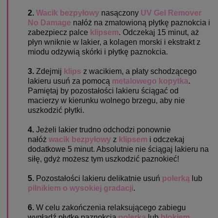
2.
Wacik bezpyłowy
nasączony
UV Gel Remover
No Damage
nałóż na zmatowioną płytkę paznokcia i
zabezpiecz palce
klipsem
. Odczekaj 15 minut, aż
płyn wniknie w lakier, a kolagen morski i ekstrakt z
miodu odżywią skórki i płytkę paznokcia.
3.
Zdejmij
klips
z wacikiem, a płaty schodzącego
lakieru usuń za pomocą
metalowego kopytka
.
Pamiętaj by pozostałości lakieru ściągać od
macierzy w kierunku wolnego brzegu, aby nie
uszkodzić płytki.
4.
Jeżeli lakier trudno odchodzi ponownie
nałóż
wacik bezpyłowy
z
klipsem
i odczekaj
dodatkowe 5 minut. Absolutnie nie ściągaj lakieru na
siłę, gdyż możesz tym uszkodzić paznokieć!
5.
Pozostałości lakieru delikatnie usuń
polerką
lub
pilnikiem o wysokiej gradacji
.
6.
W celu zakończenia relaksującego zabiegu
wygładź płytkę paznokcia
polerką
lub
blokiem