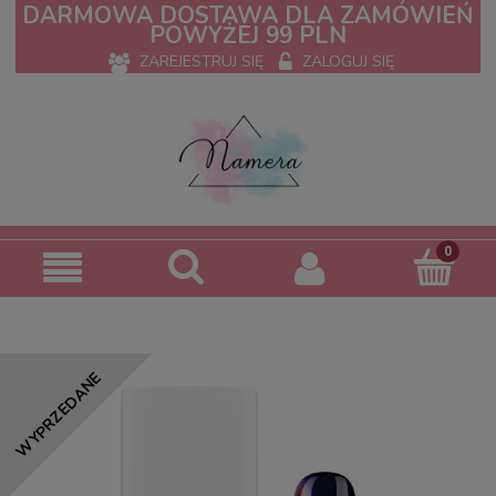
DARMOWA DOSTAWA DLA ZAMÓWIEŃ
POWYŻEJ 99 PLN
ZAREJESTRUJ SIĘ
ZALOGUJ SIĘ
WYPRZEDANE