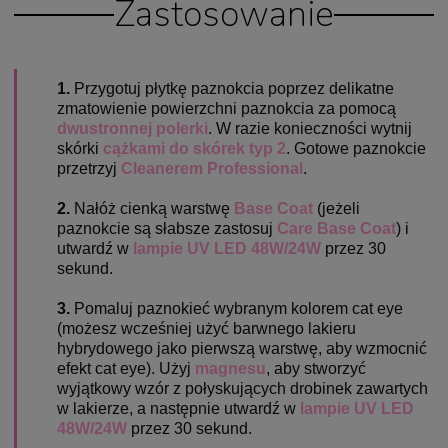
Zastosowanie
1.
Przygotuj płytkę paznokcia poprzez delikatne
zmatowienie powierzchni paznokcia za pomocą
dwustronnej polerki
. W razie konieczności wytnij
skórki
cążkami do skórek typ 2
. Gotowe paznokcie
przetrzyj
Cleanerem Professional
.
2.
Nałóż cienką warstwę
Base Coat
(jeżeli
paznokcie są słabsze zastosuj
Care Base Coat
) i
utwardź w
lampie UV LED 48W/24W
przez 30
sekund.
3.
Pomaluj paznokieć wybranym kolorem cat eye
(możesz wcześniej użyć barwnego lakieru
hybrydowego jako pierwszą warstwę, aby wzmocnić
efekt cat eye). Użyj
magnesu
, aby stworzyć
wyjątkowy wzór z połyskujących drobinek zawartych
w lakierze, a następnie utwardź w
lampie UV LED
48W/24W
przez 30 sekund.