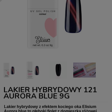
LAKIER HYBRYDOWY 121
AURORA BLUE 9G
Lakier hybrydowy z efektem kociego oka Elisium
Aurora blue to głęboki fiolet z domieszką różowej