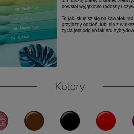
dla naszej palety lakierów żelow
powstał wyjątkowo radosny i oży
To jak, skusisz się na kawałek r
przyjazny odcień, lubi się z wię
życia jest odcień lakieru hybryd
Kolory