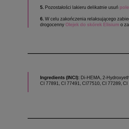
5.
Pozostałości lakieru delikatnie usuń
pole
6.
W celu zakończenia relaksującego zabie
drogocenny
Olejek do skórek Elisium
o z
Ingredients (INCI):
Di-HEMA, 2-Hydroxyethy
CI 77891, CI 77491, CI77510, CI 77289, CI