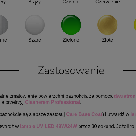
ery
Brązy
Czernie
Czerwienie
rne
Szare
Zielone
Złote
Zastosowanie
ikatne zmatowienie powierzchni paznokcia za pomocą
dwustronn
ie przetrzyj
Cleanerem Professional
.
 paznokcie są słabsze zastosuj
Care Base Coat
) i utwardź w
la
utwardź w
lampie UV LED 48W/24W
przez 30 sekund. Jeżeli to