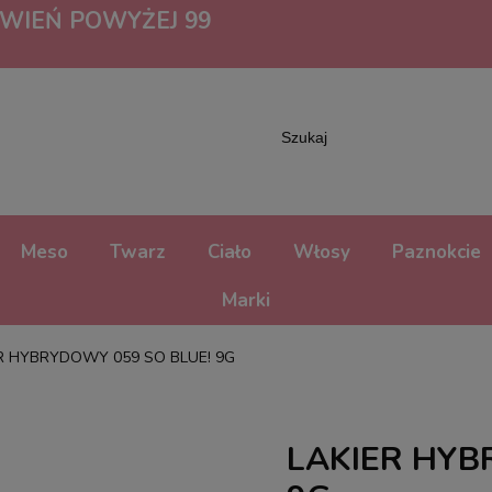
IEŃ POWYŻEJ 99
Meso
Twarz
Ciało
Włosy
Paznokcie
Marki
R HYBRYDOWY 059 SO BLUE! 9G
LAKIER HYB