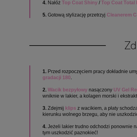
4.
Nałóż
Top Coat Shiny
/
Top Coat Total 
5.
Gotową stylizację przetrzyj
Cleanerem C
Zd
1.
Przed rozpoczęciem pracy dokładnie umyj 
gradacji 180
.
2.
Wacik bezpyłowy
nasączony
UV Gel R
wniknie w lakier, a kolagen morski i ekstrak
3.
Zdejmij
klips
z wacikiem, a płaty schod
kierunku wolnego brzegu, aby nie uszkodzić 
4.
Jeżeli lakier trudno odchodzi ponownie 
tym uszkodzić paznokieć!