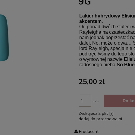
9G
Lakier hybrydowy Elisiu
akcentem.
Od ponad dwóch stuleci wi
Rayleigha na cząsteczkac
nam jednak poprzestać na 
dalej. No, może o dwa… S
lord Rayleigh, specjalnie
podkręciłyśmy do tego sto
o wymownej nazwie
Elis
radosnego nieba
So Blue
25,00 zł
szt.
Do ko
Zyskujesz
2
pkt [
?
]
dodaj do przechowalni
Producent: