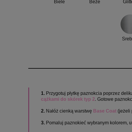
Biele
Beże
Glitt
Sreb
1.
Przygotuj płytkę paznokcia poprzez del
cążkami do skórek typ 2
. Gotowe paznokc
2.
Nałóż cienką warstwę
Base Coat
(jeżeli
3.
Pomaluj paznokieć wybranym kolorem, 