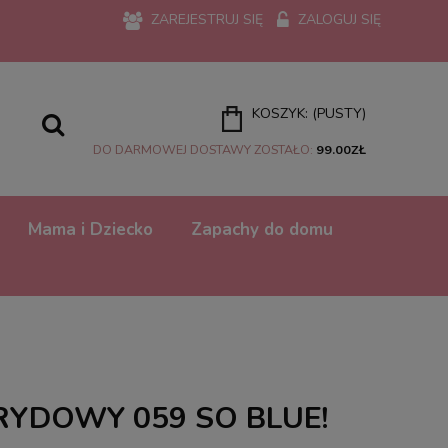
ZAREJESTRUJ SIĘ
ZALOGUJ SIĘ
KOSZYK:
(PUSTY)
DO DARMOWEJ DOSTAWY ZOSTAŁO:
99.00
ZŁ
Mama i Dziecko
Zapachy do domu
RYDOWY 059 SO BLUE!