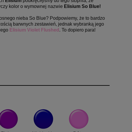
ych
Elisium
podkręciłyśmy do tego stopnia, że
wczy kolor o wymownej nazwie
Elisium So Blue!
adosnego nieba So Blue?
Podpowiemy, że to bardzo
kszością barwnych zestawień, jednak wybranką jego
owego
Elisium Violet Flushed
. To dopiero para!