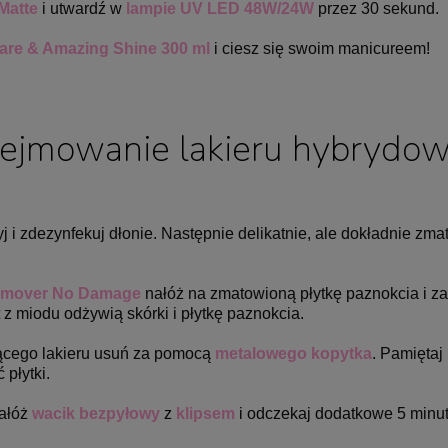
Matte
i utwardź w
lampie UV LED 48W/24W
przez 30 sekund.
are & Amazing Shine 300 ml
i ciesz się swoim manicureem!
ejmowanie lakieru hybrydo
i zdezynfekuj dłonie. Następnie delikatnie,
ale dokładnie zma
emover No Damage
nałóż na zmatowioną płytkę paznokcia i z
t z miodu odżywią skórki i płytkę paznokcia.
zącego lakieru usuń za pomocą
metalowego kopytka
. Pamiętaj
płytki.
nałóż
wacik bezpyłowy
z
klipsem
i odczekaj dodatkowe 5 minut.