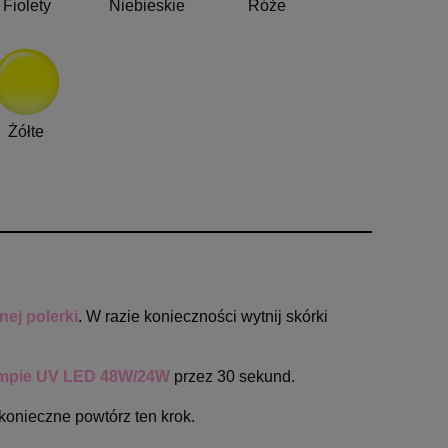
Fiolety
Niebieskie
Róże
Żółte
ej polerki
. W razie konieczności wytnij skórki
mpie UV LED 48W/24W
przez 30 sekund.
 konieczne powtórz ten krok.