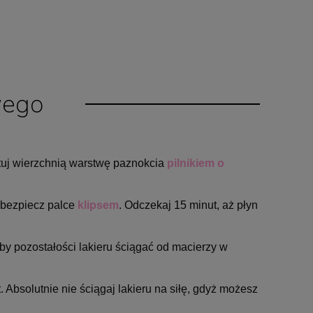
wego
tuj wierzchnią warstwę paznokcia
pilnikiem o
abezpiecz palce
klipsem
. Odczekaj 15 minut, aż płyn
 by pozostałości lakieru ściągać od macierzy w
 Absolutnie nie ściągaj lakieru na siłę, gdyż możesz