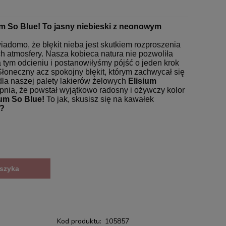
m So Blue! To jasny niebieski z neonowym
adomo, że błękit nieba jest skutkiem rozproszenia
h atmosfery. Nasza kobieca natura nie pozwoliła
tym odcieniu i postanowiłyśmy pójść o jeden krok
łoneczny acz spokojny błękit, którym zachwycał się
 dla naszej palety lakierów żelowych
Elisium
pnia, że powstał wyjątkowo radosny i ożywczy kolor
ium So Blue!
To jak, skusisz się na kawałek
?
szyka
Kod produktu:
105857