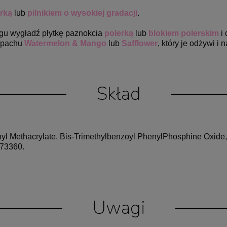
rką
lub
pilnikiem o wysokiej gradacji
.
gu wygładź płytkę paznokcia
polerką
lub
blokiem polerskim
i 
apachu
Watermelon & Mango
lub
Safflower
, który je odżywi i
Skład
l Methacrylate, Bis-Trimethylbenzoyl PhenylPhosphine Oxide,
 73360.
Uwagi