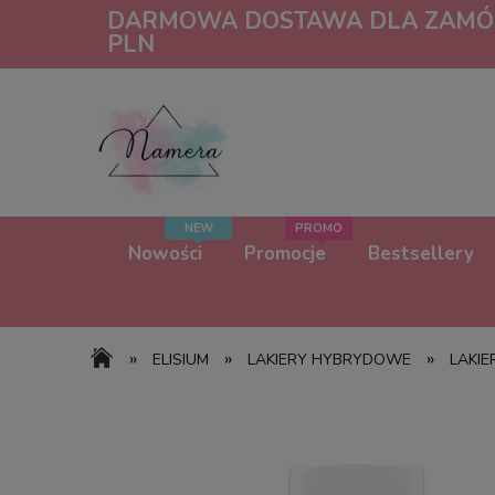
DARMOWA DOSTAWA DLA ZAMÓW
PLN
Nowości
Promocje
Bestsellery
»
»
»
ELISIUM
LAKIERY HYBRYDOWE
LAKIE