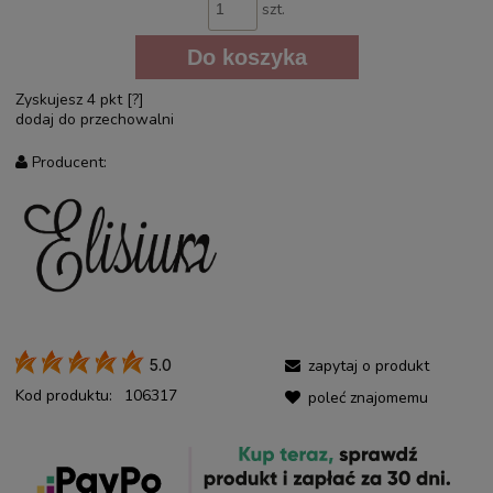
szt.
Do koszyka
Zyskujesz
4
pkt [
?
]
dodaj do przechowalni
Producent:
zapytaj o produkt
5.0
Kod produktu:
106317
poleć znajomemu