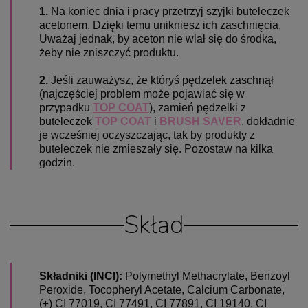
1.
Na koniec dnia i pracy przetrzyj szyjki buteleczek
acetonem. Dzięki temu unikniesz ich zaschnięcia.
Uważaj jednak, by aceton nie wlał się do środka,
żeby nie zniszczyć produktu.
2.
Jeśli zauważysz, że któryś pędzelek zaschnął
(najczęściej problem może pojawiać się w
przypadku
TOP COAT
), zamień pędzelki z
buteleczek
TOP COAT
i
BRUSH SAVER
, dokładnie
je wcześniej oczyszczając, tak by produkty z
buteleczek nie zmieszały się. Pozostaw na kilka
godzin.
Skład
Składniki (INCI):
Polymethyl Methacrylate, Benzoyl
Peroxide, Tocopheryl Acetate, Calcium Carbonate,
(±) CI 77019, CI 77491, CI 77891, CI 19140, CI