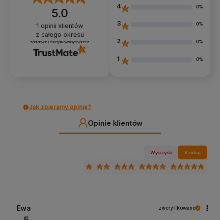
4
0%
5.0
3
0%
1
opinii klientów
z całego okresu
2
0%
zebranych i zweryfikowanych przez
1
0%
Jak zbieramy opinie?
Opinie klientów
Wyczyść
Szukaj
Ewa
zweryfikowano
5