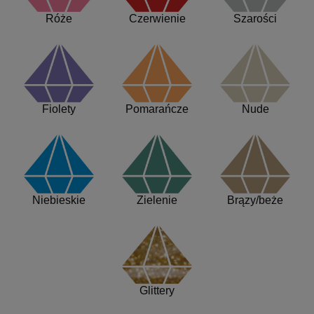
Róże
Czerwienie
Szarości
Fiolety
Pomarańcze
Nude
Niebieskie
Zielenie
Brązy/beże
Glittery