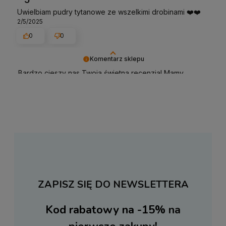
Uwielbiam pudry tytanowe ze wszelkimi drobinami ❤️❤️
2/5/2025
0
0
Komentarz sklepu
Bardzo cieszy nas Twoja świetna recenzja! Mamy
nadzieję, że do nas wrócisz :) Pozdrawiamy
ZAPISZ SIĘ DO NEWSLETTERA
Kod rabatowy na -15%
na