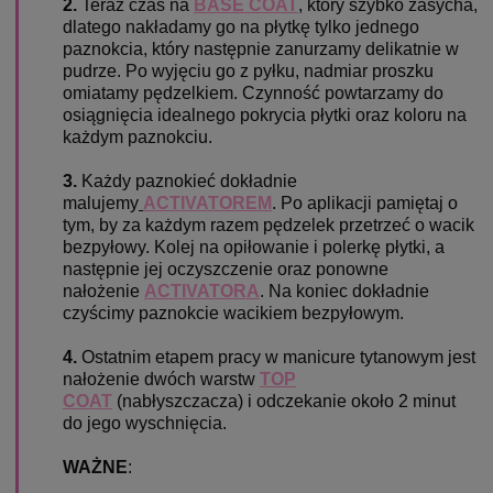
2.
Teraz czas na
BASE COAT
, który szybko zasycha,
dlatego nakładamy go na płytkę tylko jednego
paznokcia, który następnie zanurzamy delikatnie w
pudrze. Po wyjęciu go z pyłku, nadmiar proszku
omiatamy pędzelkiem. Czynność powtarzamy do
osiągnięcia idealnego pokrycia płytki oraz koloru na
każdym paznokciu.
3.
Każdy paznokieć dokładnie
malujemy
ACTIVATOREM
. Po aplikacji pamiętaj o
tym, by za każdym razem pędzelek przetrzeć o wacik
bezpyłowy. Kolej na opiłowanie i polerkę płytki, a
następnie jej oczyszczenie oraz ponowne
nałożenie
ACTIVATORA
. Na koniec dokładnie
czyścimy paznokcie wacikiem bezpyłowym.
4.
Ostatnim etapem pracy w manicure tytanowym jest
nałożenie dwóch warstw
TOP
COAT
(nabłyszczacza) i odczekanie około
2 minut
do jego wyschnięcia.
WAŻNE
: