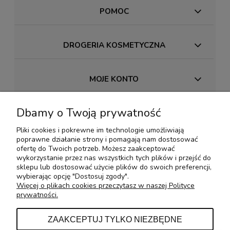
POMOC
DROGERIA KOSMETYCZNA
MOJE KONTO
Dbamy o Twoją prywatność
PŁATNOŚCI I DOSTAWA
Pliki cookies i pokrewne im technologie umożliwiają
poprawne działanie strony i pomagają nam dostosować
INFORMACJE
ofertę do Twoich potrzeb. Możesz zaakceptować
wykorzystanie przez nas wszystkich tych plików i przejść do
sklepu lub dostosować użycie plików do swoich preferencji,
wybierając opcję "Dostosuj zgody".
O NAS
Więcej o plikach cookies przeczytasz w naszej Polityce
prywatności.
KONTAKT Z NAMI
ZAAKCEPTUJ TYLKO NIEZBĘDNE